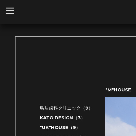
t
o
g
g
l
e
n
a
v
i
g
a
t
i
o
n
"M"HOUSE
鳥居歯科クリニック（9）
KATO DESIGN（3）
"UK"HOUSE（9）