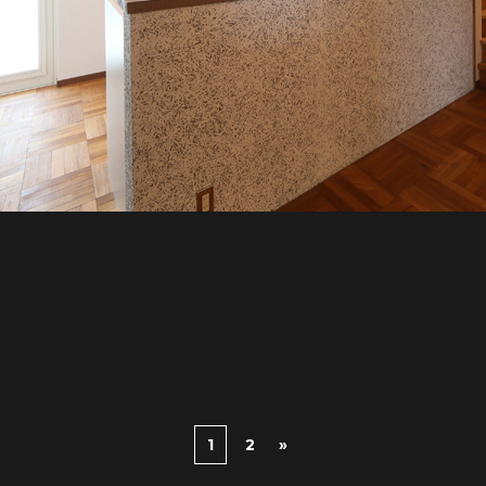
1
2
»