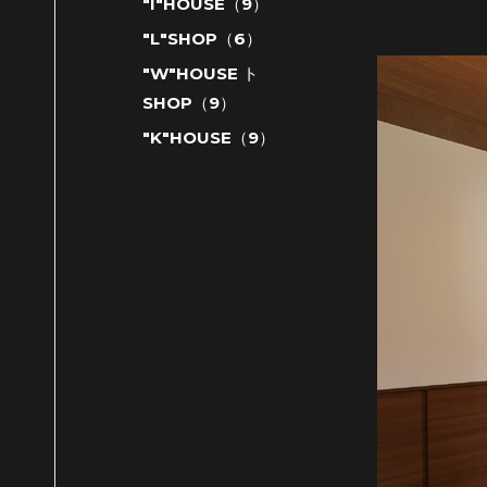
"I"HOUSE（9）
"L"SHOP（6）
"W"HOUSE ト
SHOP（9）
"K"HOUSE（9）