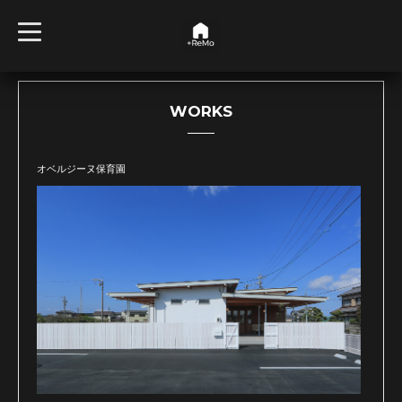
t
o
g
g
l
e
n
WORKS
a
v
i
g
オベルジーヌ保育園
a
t
i
o
n