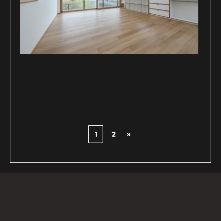
1
2
»