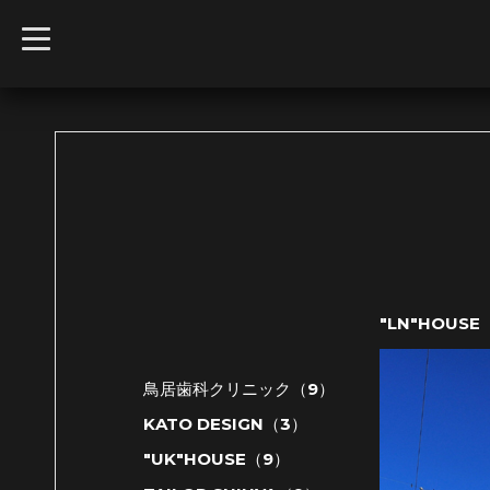
t
o
g
g
l
e
n
a
v
i
g
a
t
i
o
n
"LN"HOUSE
鳥居歯科クリニック（9）
KATO DESIGN（3）
"UK"HOUSE（9）