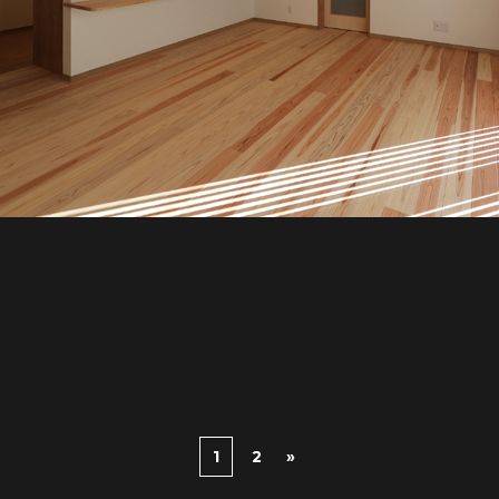
1
2
»