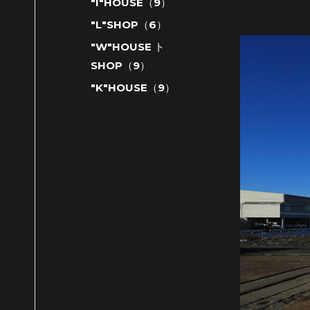
"I"HOUSE（9）
"L"SHOP（6）
"W"HOUSE ト
SHOP（9）
"K"HOUSE（9）