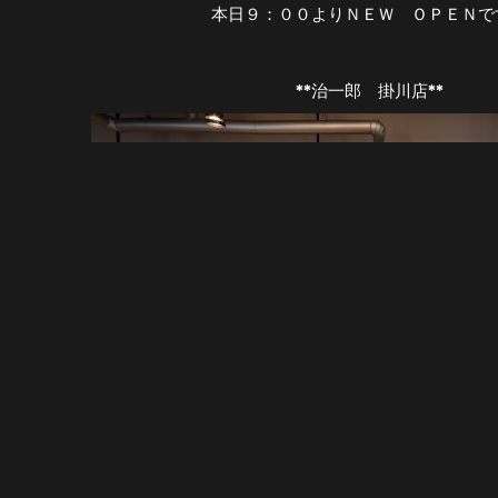
本日９：００よりＮＥＷ ＯＰＥＮで
**治一郎 掛川店**