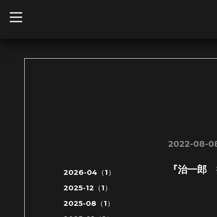
t
o
g
g
l
e
n
a
v
i
g
a
t
i
o
n
2022-08-08
『治一郎 
2026-04（1）
2025-12（1）
2025-08（1）