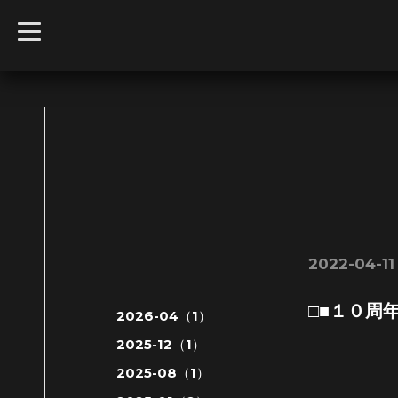
t
o
g
g
l
e
n
a
v
i
g
a
t
i
o
n
2022-04-11 
□■１０周
2026-04（1）
2025-12（1）
2025-08（1）