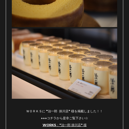
ＷＯＲＫＳに "治一郎 掛川店" 様を掲載しました！！
↓↓↓コチラから是非ご覧下さい☆
WORKS："治一郎 掛川店" 様