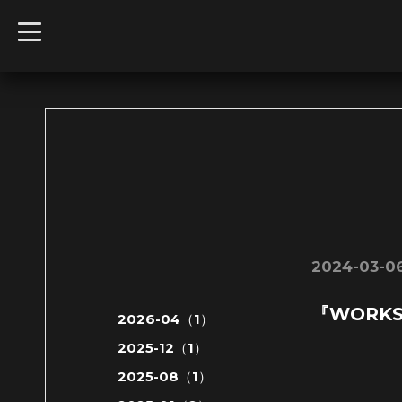
t
o
g
g
l
e
n
a
v
i
g
a
t
i
o
n
2024-03-06
『WORK
2026-04（1）
2025-12（1）
2025-08（1）