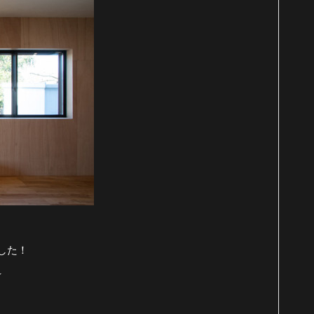
ました！
☆